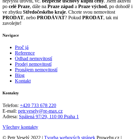
nejvyšší úrovni, vč.
bezpečné úschovy kupní ceny
. Jsem aktivní
po
celé Praze
, dále na
Praze západ
a
Praze východ
, po dohodě i
ve zbytku
Středočeského kraje
. Chcete svou nemovitost
PRODAT
, nebo
PRODÁVAT
? Pokud
PRODAT
, tak mi
zavolejte!
Navigace
Proč já
Reference
Odhad nemovitostí
Prodej nemovitostí
Pronájem nemovitostí
Blog
Kontakt
Kontakty
Telefon:
+420 733 678 220
E-mail:
petr.vesely@re-max.cz
Adresa:
Spálená 97/29, 110 00 Praha 1
Všechny kontakty
© Petr Veselý 2022 |
Tvorba webových stránek
Proweby.cz |