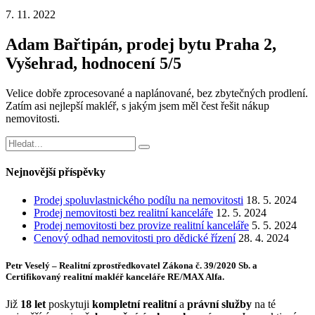
7. 11. 2022
Adam Bařtipán, prodej bytu Praha 2,
Vyšehrad, hodnocení 5/5
Velice dobře zprocesované a naplánované, bez zbytečných prodlení.
Zatím asi nejlepší makléř, s jakým jsem měl čest řešit nákup
nemovitosti.
Nejnovější příspěvky
Prodej spoluvlastnického podílu na nemovitosti
18. 5. 2024
Prodej nemovitosti bez realitní kanceláře
12. 5. 2024
Prodej nemovitosti bez provize realitní kanceláře
5. 5. 2024
Cenový odhad nemovitosti pro dědické řízení
28. 4. 2024
Petr Veselý – Realitní zprostředkovatel Zákona č. 39/2020 Sb. a
Certifikovaný realitní makléř kanceláře RE/MAX Alfa.
Již
18 let
poskytuji
kompletní realitní
a
právní služby
na té