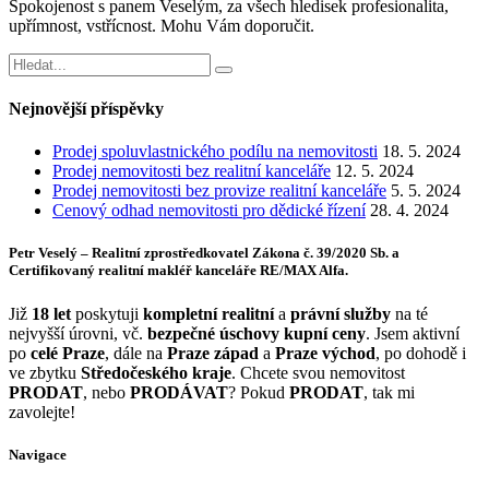
Spokojenost s panem Veselým, za všech hledisek profesionalita,
upřímnost, vstřícnost. Mohu Vám doporučit.
Nejnovější příspěvky
Prodej spoluvlastnického podílu na nemovitosti
18. 5. 2024
Prodej nemovitosti bez realitní kanceláře
12. 5. 2024
Prodej nemovitosti bez provize realitní kanceláře
5. 5. 2024
Cenový odhad nemovitosti pro dědické řízení
28. 4. 2024
Petr Veselý – Realitní zprostředkovatel Zákona č. 39/2020 Sb. a
Certifikovaný realitní makléř kanceláře RE/MAX Alfa.
Již
18 let
poskytuji
kompletní realitní
a
právní služby
na té
nejvyšší úrovni, vč.
bezpečné úschovy kupní ceny
. Jsem aktivní
po
celé Praze
, dále na
Praze západ
a
Praze východ
, po dohodě i
ve zbytku
Středočeského kraje
. Chcete svou nemovitost
PRODAT
, nebo
PRODÁVAT
? Pokud
PRODAT
, tak mi
zavolejte!
Navigace